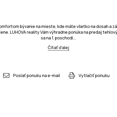
omfortom bývanie na mieste, kde máte všetko na dosah a z
lene. LUHOVA reality Vám výhradne ponúka na predaj tehlov
sa na 1. poschodí...
Čítať ďalej
Poslať ponuku na e-mail
Vytlačiť ponuku