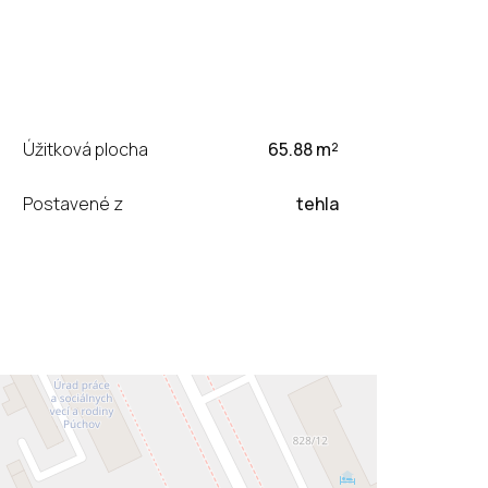
Úžitková plocha
65.88 m²
Postavené z
tehla