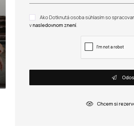
Ako Dotknutá osoba súhlasím so spracova
v
nasledovnom znení
.
Odos
Chcem si rezerv