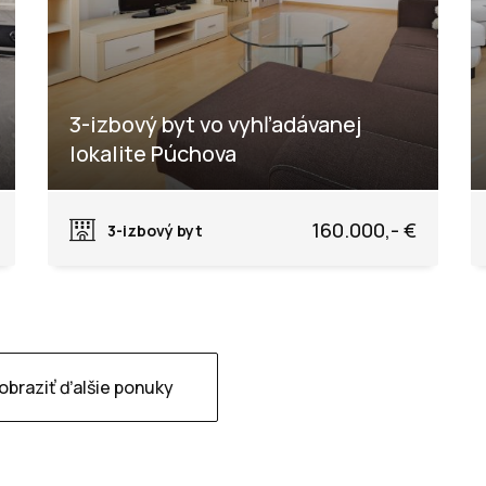
3-izbový byt vo vyhľadávanej
lokalite Púchova
Rastislavova, Púchov
160.000,- €
3-izbový byt
obraziť ďalšie ponuky