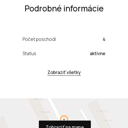
Podrobné informácie
Počet poschodí
4
Status
aktívne
Zobraziť všetky
Zobraziť na mape