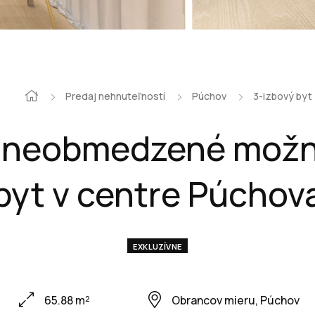
Predaj nehnuteľností
Púchov
3-izbový byt
 neobmedzené možno
byt v centre Púchov
EXKLUZÍVNE
65.88 m²
Obrancov mieru, Púchov