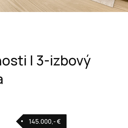
sti | 3-izbový
a
145.000,- €