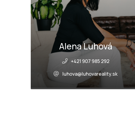
Alena Luhová
+421 907 985 292
luhova@luhovareality.sk