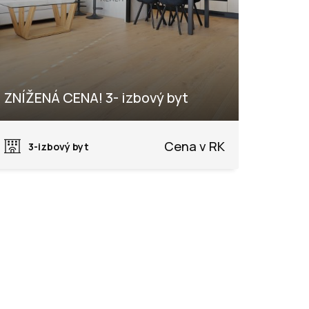
ZNÍŽENÁ CENA! 3- izbový byt
Dohňany, Púchov
Cena v RK
3-izbový byt