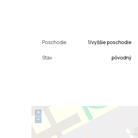
Poschodie
1/vyššie poschodie
Stav
pôvodný
+
−