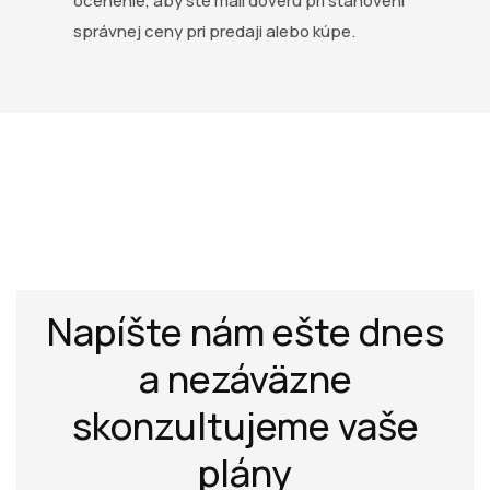
ocenenie, aby ste mali dôveru pri stanovení
správnej ceny pri predaji alebo kúpe.
Napíšte nám ešte dnes
a nezáväzne
skonzultujeme vaše
plány