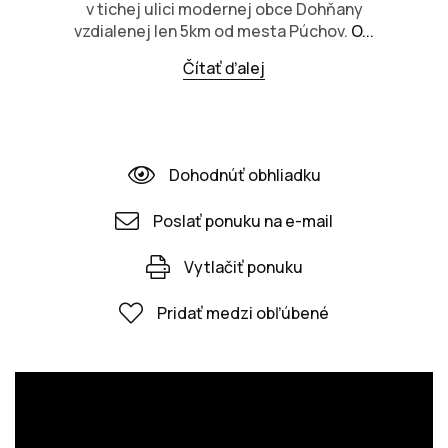
v tichej ulici modernej obce Dohňany
vzdialenej len 5km od mesta Púchov.
O...
Čítať ďalej
Dohodnúť obhliadku
Poslať ponuku na e-mail
Vytlačiť ponuku
Pridať medzi obľúbené