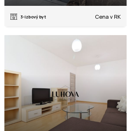
Chmelinec, Púchov
Cena v RK
3-izbový byt