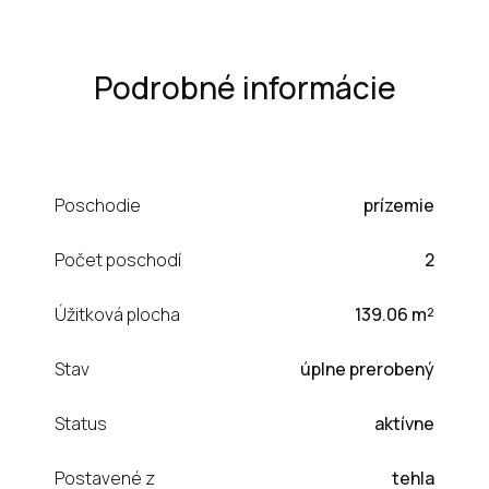
Podrobné informácie
Poschodie
prízemie
Počet poschodí
2
Úžitková plocha
139.06 m²
Stav
úplne prerobený
Status
aktívne
Postavené z
tehla