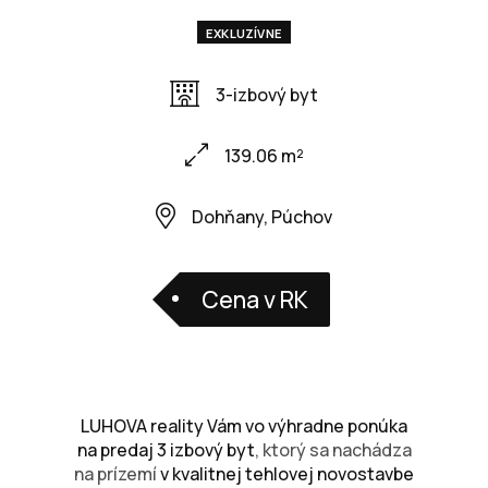
EXKLUZÍVNE
3-izbový byt
139.06 m²
Dohňany, Púchov
Cena v RK
LUHOVA reality Vám vo výhradne ponúka
na predaj 3 izbový byt
, ktorý sa nachádza
na prízemí
v kvalitnej tehlovej novostavbe