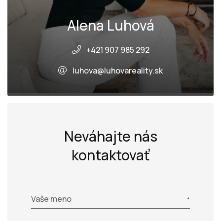
Alena Luhová
+421 907 985 292
luhova@luhovareality.sk
Neváhajte nás
kontaktovať
Vaše meno