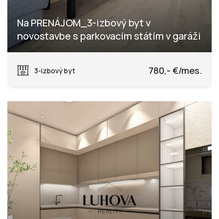
Na PRENÁJOM_3-izbový byt v
novostavbe s parkovacím státím v garáži
Dlhé lúky, Púchov
780,- €/mes.
3-izbový byt