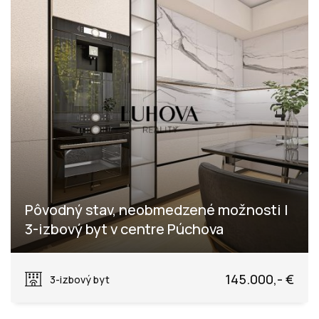
Pôvodný stav, neobmedzené možnosti |
3-izbový byt v centre Púchova
Obrancov mieru, Púchov
145.000,- €
3-izbový byt