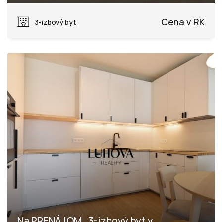
Dohňany, Púchov
Cena v RK
3-izbový byt
Na PRENÁJOM_3-izbový byt v