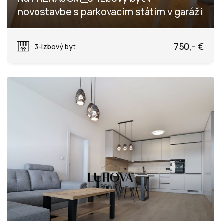
novostavbe s parkovacím státím v garáži
Dlhé lúky, Púchov
750,- €
3-izbový byt