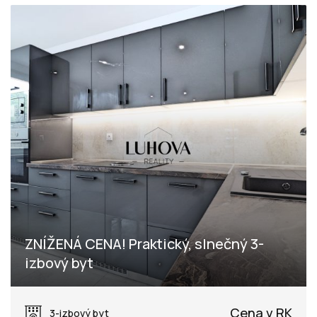
ZNÍŽENÁ CENA! Praktický, slnečný 3-
izbový byt
Chmelinec, Púchov
Cena v RK
3-izbový byt