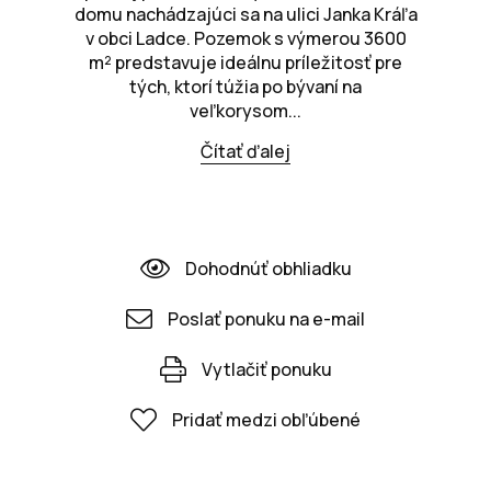
domu nachádzajúci sa na ulici Janka Kráľa
v obci Ladce. Pozemok s výmerou 3600
m² predstavuje ideálnu príležitosť pre
tých, ktorí túžia po bývaní na
veľkorysom...
Čítať ďalej
Dohodnúť obhliadku
Poslať ponuku na e-mail
Vytlačiť ponuku
Pridať medzi obľúbené