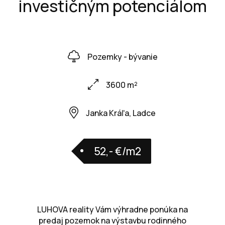
investičným potenciálom
Pozemky - bývanie
3600 m²
Janka Kráľa, Ladce
52,- €/m2
LUHOVA reality Vám výhradne ponúka na
predaj pozemok na výstavbu rodinného