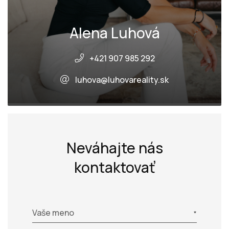
Alena Luhová
+421 907 985 292
luhova@luhovareality.sk
Neváhajte nás
kontaktovať
Vaše meno