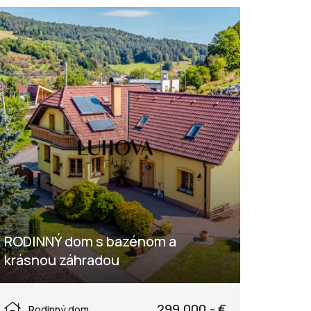
RODINNÝ dom s bazénom a
krásnou záhradou
Lysá pod Makytou, Púchov
299.000,- €
Rodinný dom