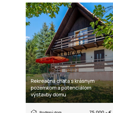
Rekreačná chata s krásnym
pozemkom a potenciálom
výstavby domu
Dubková, Lazy pod Makytou
75.000,- €
Rodinný dom