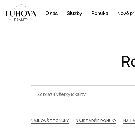
O nás
Služby
Ponuka
Nové pr
R
NAJNOVŠIE PONUKY
NAJSTARŠIE PONUKY
NAJLA