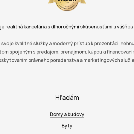
je realitná kancelária s dlhoročnými skúsenosťami a vášňou p
 svoje kvalitné služby a moderný prístup k prezentácii nehn
om spojeným s predajom, prenájmom, kúpou a financovaním 
oskytovaním právneho poradenstva a marketingových služie
Hľadám
Domy a budovy
Byty