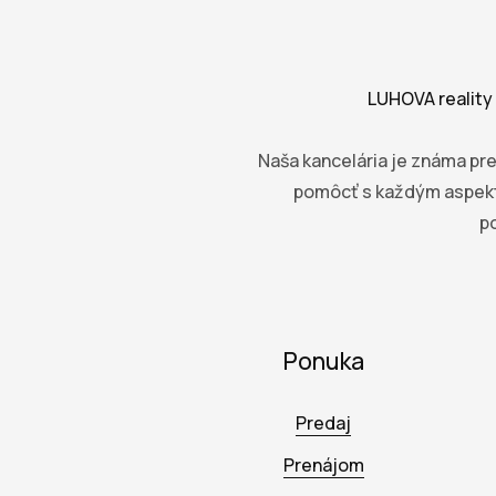
LUHOVA reality 
Naša kancelária je známa pre
pomôcť s každým aspekt
p
Ponuka
Predaj
Prenájom