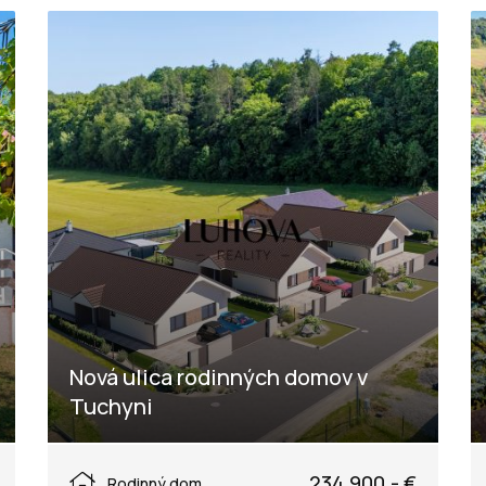
Nová ulica rodinných domov v
Tuchyni
Tuchyňa, Púchov
234.900,- €
Rodinný dom