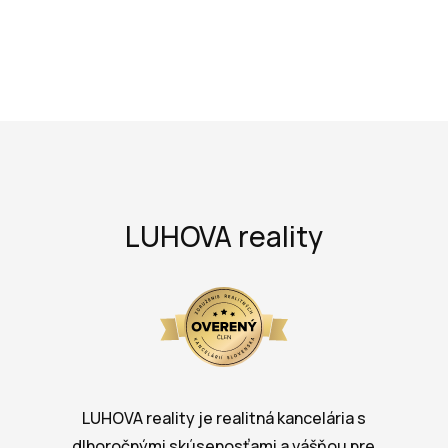
LUHOVA reality
LUHOVA reality je realitná kancelária s
dlhoročnými skúsenosťami a vášňou pre