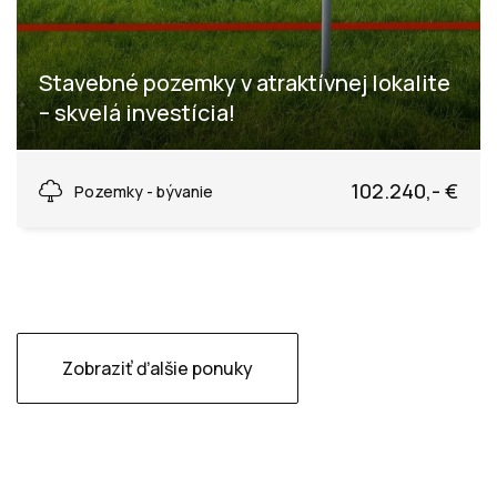
Stavebné pozemky v atraktívnej lokalite
– skvelá investícia!
Medová, Lednické Rovne
102.240,- €
Pozemky - bývanie
Zobraziť ďalšie ponuky