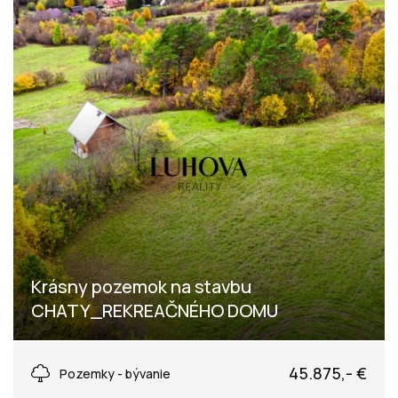
Krásny pozemok na stavbu
CHATY_REKREAČNÉHO DOMU
Zubák, Zubák
45.875,- €
Pozemky - bývanie