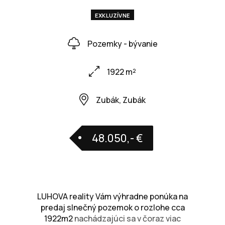
EXKLUZÍVNE
Pozemky - bývanie
1922 m²
Zubák, Zubák
48.050,- €
LUHOVA reality Vám výhradne ponúka na
predaj slnečný pozemok o rozlohe cca
1922m2
nachádzajúci sa v čoraz viac