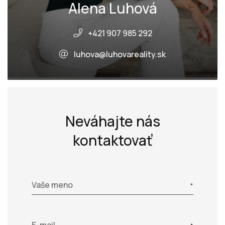
Alena Luhová
+421 907 985 292
luhova@luhovareality.sk
Neváhajte nás
kontaktovať
Vaše meno