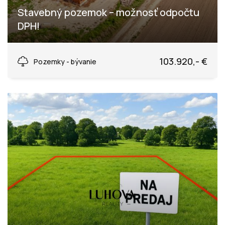
Stavebný pozemok – možnosť odpočtu
DPH!
Medová, Lednické Rovne
103.920,- €
Pozemky - bývanie