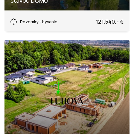
stavbu DOMU
Vieska-Bezdedov, Púchov
121.540,- €
Pozemky - bývanie