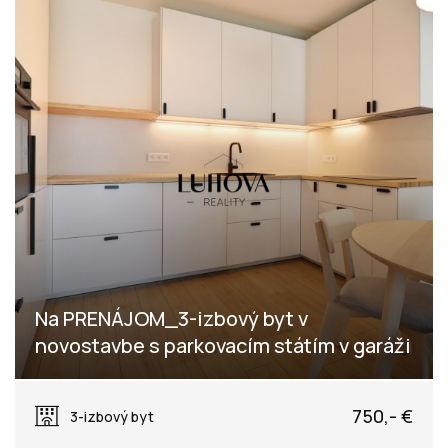
Na PRENÁJOM_3-izbový byt v
novostavbe s parkovacím státím v garáži
Dlhé lúky, Púchov
750,- €
3-izbový byt