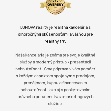
LUHOVA reality je realitná kancelária s
dlhoročnými skúsenosťami a vášňou pre
realitný trh.
Naša kancelária je známa pre svoje kvalitné
služby a moderný prístup k prezentácii
nehnuteľností. Sme pripravení vám pomôcť
s každým aspektom spojeným s predajom,
prenájmom, kúpou a financovaním
nehnuteľností, ako aj s poskytovaním
právneho poradenstva a marketingových
služieb.