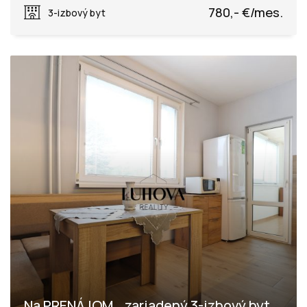
Dlhé lúky, Púchov
780,- €/mes.
3-izbový byt
Na PRENÁJOM_ zariadený 3-izbový byt