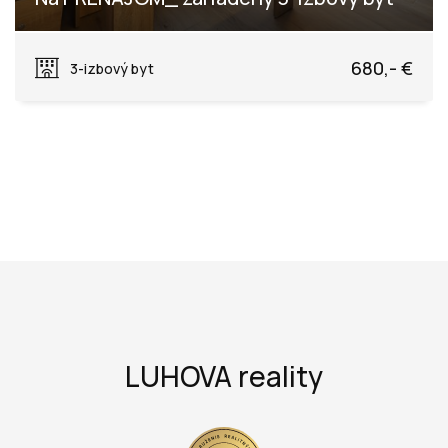
Rastislavova, Púchov
680,- €
3-izbový byt
LUHOVA reality