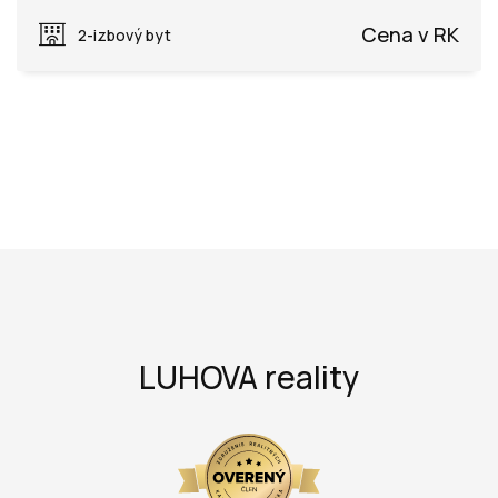
Dohňany, Púchov
Cena v RK
2-izbový byt
LUHOVA reality