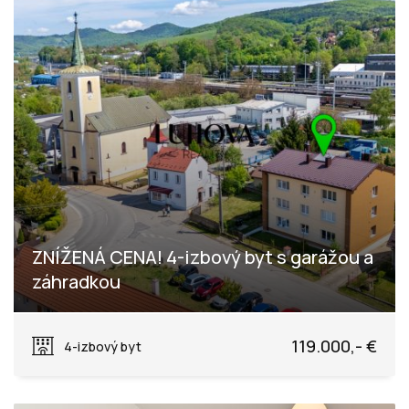
ZNÍŽENÁ CENA! 4-izbový byt s garážou a
záhradkou
Železničná, Púchov
119.000,- €
4-izbový byt