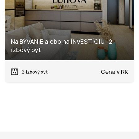
Na BÝVANIE alebo na INVESTÍCIU_2
izbový byt
Dohňany, Púchov
Cena v RK
2-izbový byt