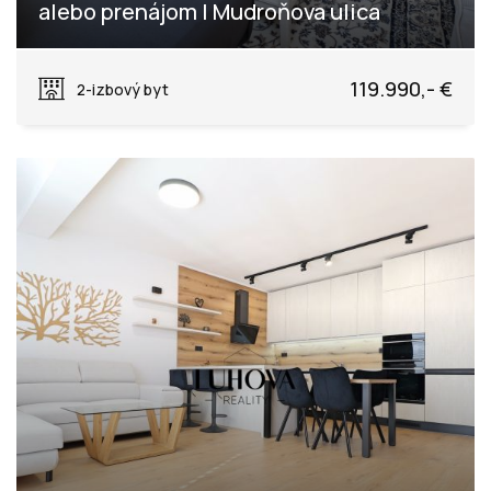
alebo prenájom | Mudroňova ulica
Mudroňova, Púchov
119.990,- €
2-izbový byt