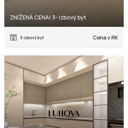
ZNÍŽENÁ CENA! 3- izbový byt
Dohňany, Púchov
Cena v RK
3-izbový byt